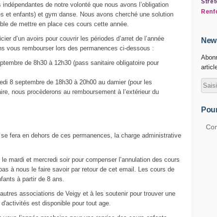
Stret
s indépendantes de notre volonté que nous avons l’obligation
Renf
tes et enfants) et gym danse. Nous avons cherché une solution
sible de mettre en place ces cours cette année.
cier d’un avoirs pour couvrir les périodes d’arret de l’année
News
ons vous rembourser lors des permanences ci-dessous :
Abonn
tembre de 8h30 à 12h30 (pass sanitaire obligatoire pour
articl
di 8 septembre de 18h30 à 20h00 au damier (pour les
ire, nous procèderons au remboursement à l’extérieur du
Pour
Con
se fera en dehors de ces permanences, la charge administrative
le mardi et mercredi soir pour compenser l’annulation des cours
pas à nous le faire savoir par retour de cet email. Les cours de
ants à partir de 8 ans.
utres associations de Veigy et à les soutenir pour trouver une
 d'activités est disponible pour tout age.