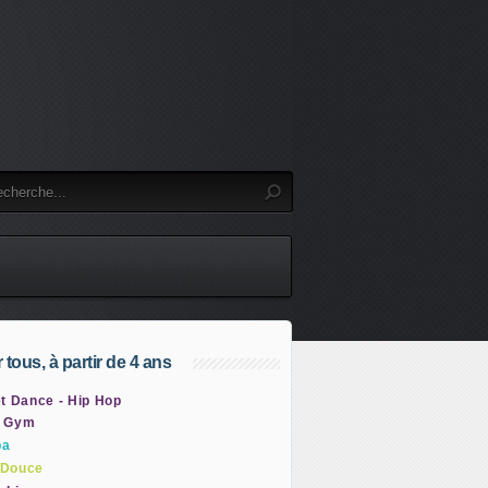
 tous, à partir de 4 ans
t Dance - Hip Hop
 Gym
ba
Douce