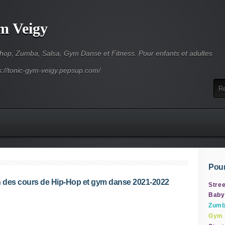
m Veigy
-hop, Zumba, Salsa, Gym Danse et Fitness. Pour enfants et adultes
s://tonic-gym-veigy.pepsup.com/
Pour
on des cours de Hip-Hop et gym danse 2021-2022
Stree
Baby
Zum
Gym 