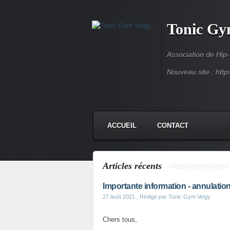
Tonic Gy
Association de Hip
Nouveau site : http
ACCUEIL
CONTACT
Articles récents
Importante information - annulati
27 Août 2021
, Rédigé par Tonic Gym Veigy
Chers tous,