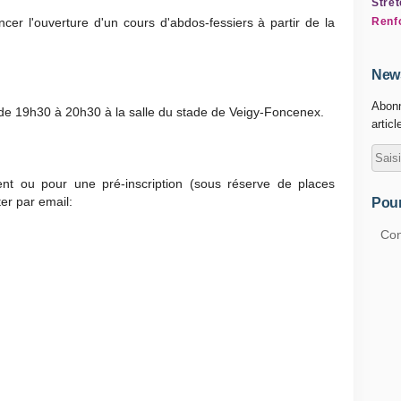
Stret
 l'ouverture d'un cours d'abdos-fessiers à partir de la
Renf
News
Abonn
 de 19h30 à 20h30 à la salle du stade de Veigy-Foncenex.
articl
t ou pour une pré-inscription (sous réserve de places
er par email:
Pour
Con