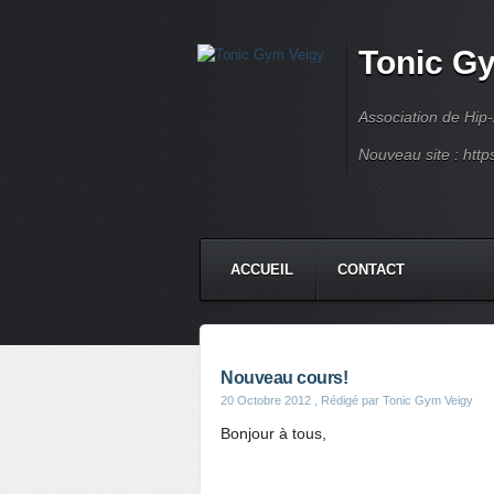
Tonic G
Association de Hip
Nouveau site : http
ACCUEIL
CONTACT
Nouveau cours!
20 Octobre 2012
, Rédigé par Tonic Gym Veigy
Bonjour à tous,