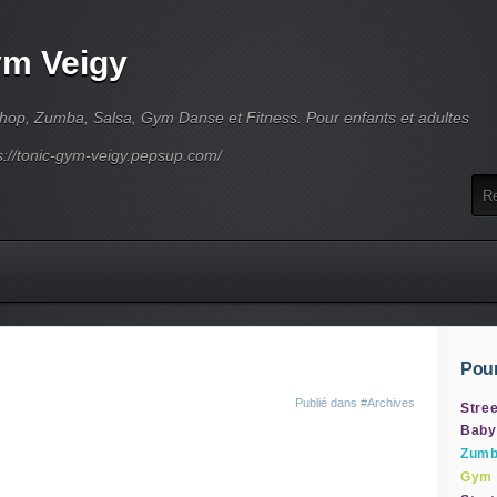
ym Veigy
-hop, Zumba, Salsa, Gym Danse et Fitness. Pour enfants et adultes
s://tonic-gym-veigy.pepsup.com/
Pour
Publié dans
#Archives
Stree
Baby
Zum
Gym 