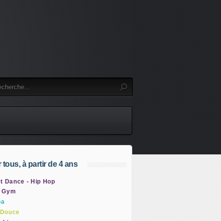
 tous, à partir de 4 ans
t Dance - Hip Hop
 Gym
ba
Douce